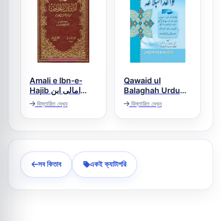
Amali e Ibn-e-
Qawaid ul
Hajib امالى ابن
Balaghah Urdu
قواعد البلاغہ اردو
الحاجب
বিস্তারিত দেখুন
বিস্তারিত দেখুন
সব কিতাব
একই ক্যাটাগরি