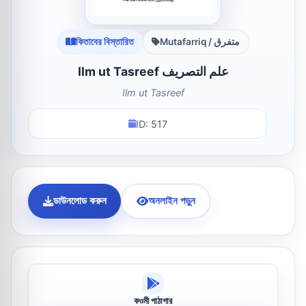
কিতাবের বিস্তারিত
Mutafarriq / متفرق
Ilm ut Tasreef علم التصریف
Ilm ut Tasreef
ID: 517
ডাউনলোড করুন
অনলাইন পড়ুন
কওমী পাঠাগার