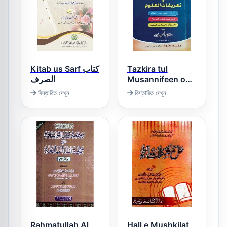
Kitab us Sarf کتاب
Tazkira tul
الصرف
Musannifeen o
Tarifaat ul Uloom
বিস্তারিত দেখুন
বিস্তারিত দেখুন
تذکرۃ المصنفین و
تعریفات العلوم
Rahmatullah Al
Hall e Mushkilat