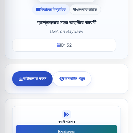
কিতাবের বিস্তারিত
মেশকাত জামাত
প্রশ্নোত্তরে সহজ তাফ্‌সীরে বায়যাবী
Q&A on Baydawi
ID: 52
ডাউনলোড করুন
অনলাইন পড়ুন
কওমী পাঠাগার
ডাউনলোড