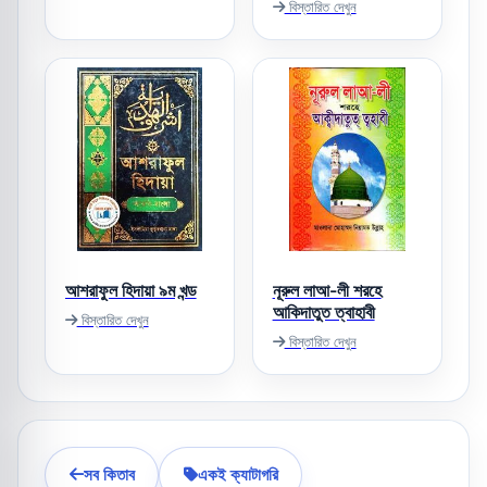
বিস্তারিত দেখুন
আশরাফুল হিদায়া ৯ম খন্ড
নূরুল লাআ-লী শরহে
আকিদাতুত ত্বাহাবী
বিস্তারিত দেখুন
বিস্তারিত দেখুন
সব কিতাব
একই ক্যাটাগরি