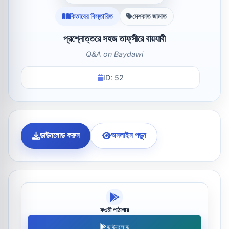
কিতাবের বিস্তারিত
মেশকাত জামাত
প্রশ্নোত্তরে সহজ তাফ্‌সীরে বায়যাবী
Q&A on Baydawi
ID: 52
ডাউনলোড করুন
অনলাইন পড়ুন
কওমী পাঠাগার
ডাউনলোড