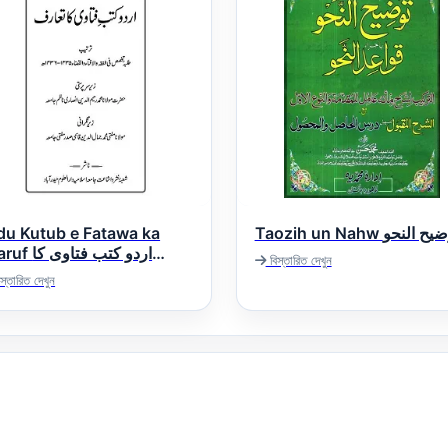
du Kutub e Fatawa ka
Taozih un Nahw ح النحو
اردو کتب فتاوی 
বিস্তারিত দেখুন
تعا
স্তারিত দেখুন