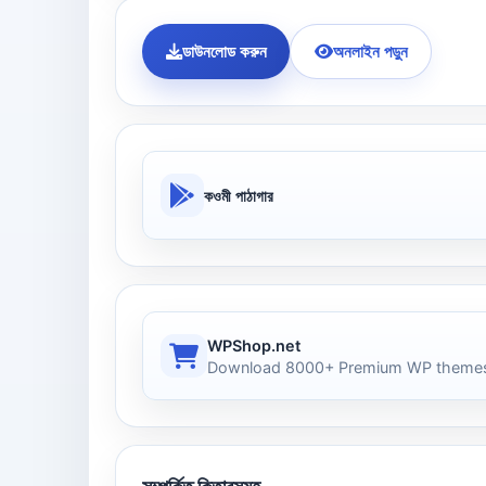
ডাউনলোড করুন
অনলাইন পড়ুন
কওমী পাঠাগার
WPShop.net
Download 8000+ Premium WP themes