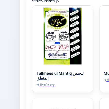
সম্পর্কিত কিতাবসমূহ
Talkhees ul Mantiq تلخیص
المنطق
বি
বিস্তারিত দেখুন