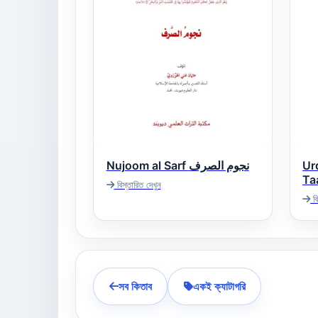
Nujoom al Sarf نجوم الصرف
Ur
Taaruf کا
বিস্তারিত দেখুন
رف
বি
সব কিতাব
একই ক্যাটাগরি