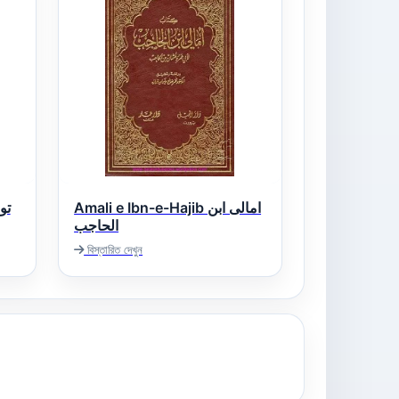
Amali e Ibn-e-Hajib امالى ابن
توضی
الحاجب
বিস্তারিত দেখুন