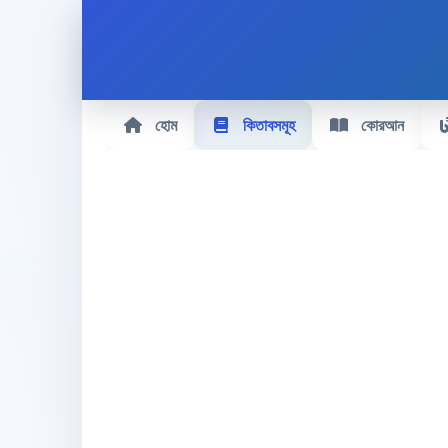
হোম
কিতাবসমূহ
কোরআন