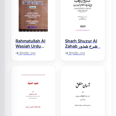
Rahmatullah Al
Sharh Shuzur Al
Wasiah Urdu
Zahab شرح شذور
Sharha
الذھب
বিস্তারিত দেখুন
বিস্তারিত দেখুন
Hujjatullah Al
Baligha رحمۃ اللہ
الواسعۃ اردو شرح
حجۃ اللہ البالغۃ