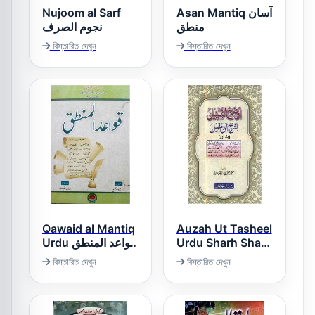
Nujoom al Sarf
Asan Mantiq آسان
منطق
نجوم الصرف
বিস্তারিত দেখুন
বিস্তারিত দেখুন
Qawaid al Mantiq
Auzah Ut Tasheel
Urdu قواعد المنطق
Urdu Sharh Sharh
اردو
e Ibn e Aqeel
বিস্তারিত দেখুন
বিস্তারিত দেখুন
اوضح التسھیل اردو
شرح ابن عقیل