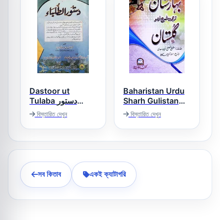
Dastoor ut
Baharistan Urdu
Tulaba دستور
Sharh Gulistan
بہارستان اردو شرح
الطلباء
বিস্তারিত দেখুন
বিস্তারিত দেখুন
گلستان
সব কিতাব
একই ক্যাটাগরি