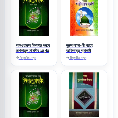
আনওয়ারুল মিশকাত শরহে
নূরুল লাআ-লী শরহে
মিশকাতুল মাসাবীহ ১ম খন্ড
আকিদাতুত ত্বাহাবী
বিস্তারিত দেখুন
বিস্তারিত দেখুন