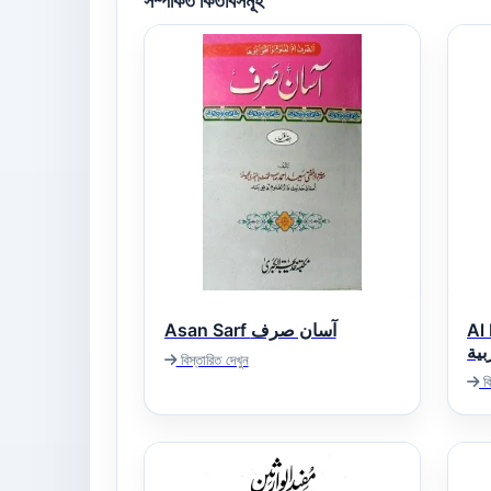
সম্পর্কিত কিতাবসমূহ
Asan Sarf آسان صرف
Al 
ية
বিস্তারিত দেখুন
বি