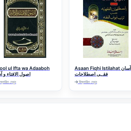
ool ul Ifta wa Adaaboh
Asaan Fiqhi Istilahat آسان
فقہی اصطلاحات
اصول الافتاء و آد
স্তারিত দেখুন
বিস্তারিত দেখুন