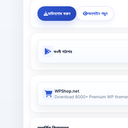
ডাউনলোড করুন
অনলাইন পড়ুন
কওমী পাঠাগার
WPShop.net
Download 8000+ Premium WP themes