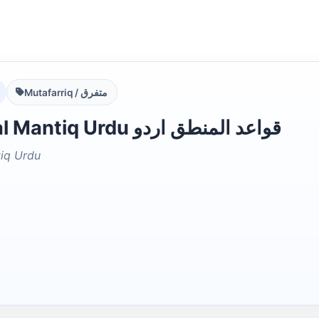
Mutafarriq / متفرق
Qawaid al Mantiq Urdu قواعد المنطق اردو
iq Urdu