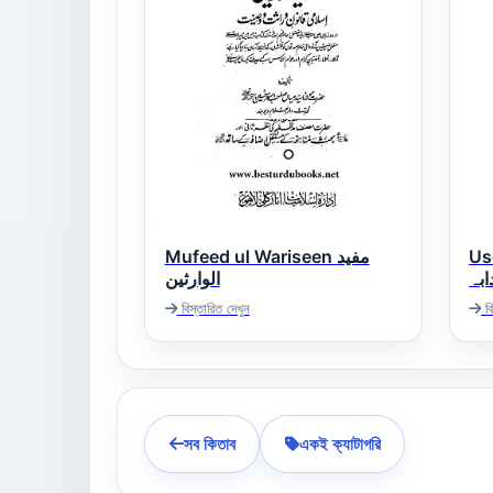
Mufeed ul Wariseen مفید
Us
ابہ
الوارثین
বিস্তারিত দেখুন
বি
সব কিতাব
একই ক্যাটাগরি