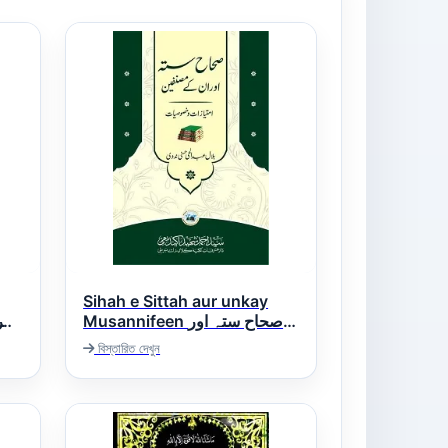
Sihah e Sittah aur unkay
Musannifeen صحاح ستہ اور
انکے مصنفین
বিস্তারিত দেখুন