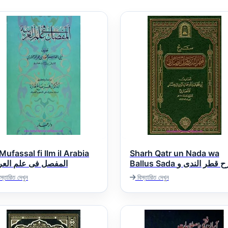
Mufassal fi Ilm il Arabia
Sharh Qatr un Nada wa
Ballus Sada شرح قطر الندى و
المفصل فى علم العرب
بل الصدى
স্তারিত দেখুন
বিস্তারিত দেখুন