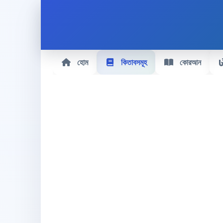
হোম
কিতাবসমূহ
কোরআন