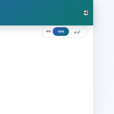
বাংলা
اردو
ভাষা