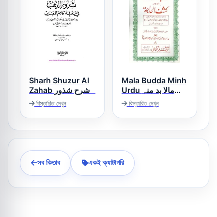
Sharh Shuzur Al
Mala Budda Minh
Urdu مالا بد منہ
Zahab شرح شذور
اردو
الذھب
বিস্তারিত দেখুন
বিস্তারিত দেখুন
সব কিতাব
একই ক্যাটাগরি