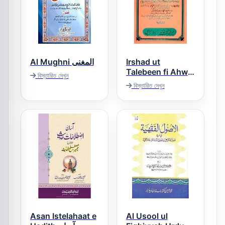
Al Mughni المغنی
Irshad ut
Talebeen fi Ahwal
বিস্তারিত দেখুন
Al Musannifeen
বিস্তারিত দেখুন
ارشاد الطالبین فی
احوال المصنفین
Asan Istelahaat e
Al Usool ul