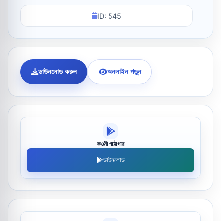
ID: 545
ডাউনলোড করুন
অনলাইন পড়ুন
কওমী পাঠাগার
ডাউনলোড