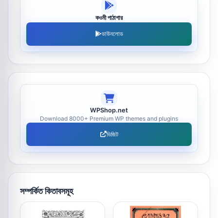
কওমী পাঠাগার
ডাউনলোড
WPShop.net
Download 8000+ Premium WP themes and plugins
ভিজিট
সম্পর্কিত কিতাবসমূহ