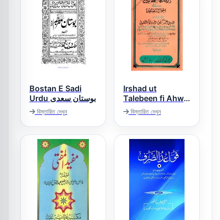
Bostan E Sadi
Irshad ut
Urdu بوستان سعدی
Talebeen fi Ahwal
Al Musannifeen
বিস্তারিত দেখুন
বিস্তারিত দেখুন
ارشاد الطالبین فی
احوال المصنفین