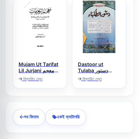
Mujam Ut Tarifat
Dastoor ut
Tulaba دستور
Lil Jurjani معجم
الطلباء
التعریفات جرجانی
বিস্তারিত দেখুন
বিস্তারিত দেখুন
সব কিতাব
একই ক্যাটাগরি