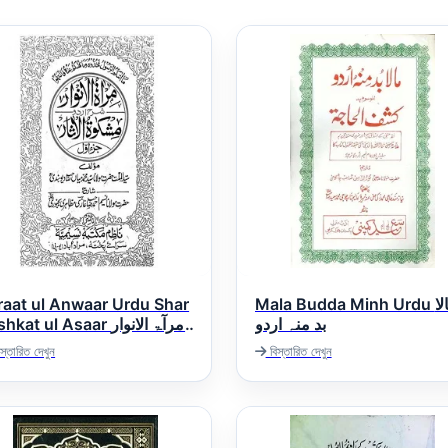
raat ul Anwaar Urdu Shar
Mala Budda Minh Urdu مالا
بد منہ اردو
kat ul Asaar مرآۃ الانوار
اردو شرح مشکوۃ الآ
স্তারিত দেখুন
বিস্তারিত দেখুন