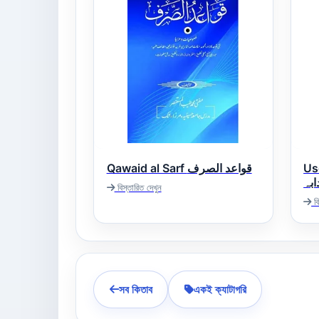
Qawaid al Sarf قواعد الصرف
Us
ابہ
বিস্তারিত দেখুন
বি
সব কিতাব
একই ক্যাটাগরি