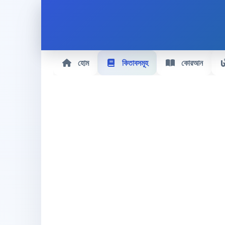
হোম
কিতাবসমূহ
কোরআন