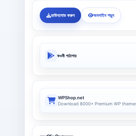
ডাউনলোড করুন
অনলাইন পড়ুন
কওমী পাঠাগার
WPShop.net
Download 8000+ Premium WP themes