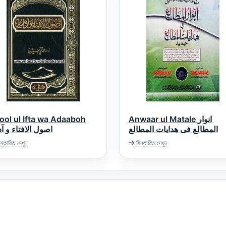
ool ul Ifta wa Adaaboh
Anwaar ul Matale انوار
المطالع فی ھدایات المطالع
اصول الافتاء و آد
স্তারিত দেখুন
বিস্তারিত দেখুন