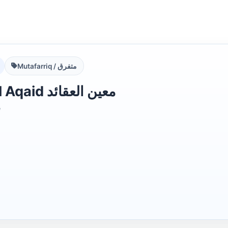
Mutafarriq / متفرق
Moeen ul Aqaid معین العقائد
d