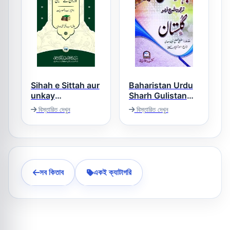
Sihah e Sittah aur
Baharistan Urdu
unkay
Sharh Gulistan
Musannifeen
بہارستان اردو شرح
বিস্তারিত দেখুন
বিস্তারিত দেখুন
گلستان
صحاح ستہ اور انکے
مصنفین
সব কিতাব
একই ক্যাটাগরি