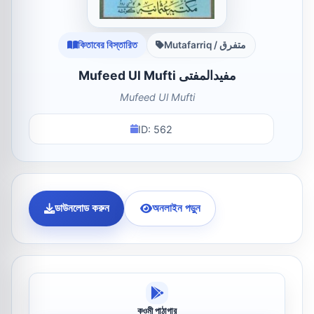
কিতাবের বিস্তারিত
Mutafarriq / متفرق
Mufeed Ul Mufti مفیدالمفتی
Mufeed Ul Mufti
ID: 562
ডাউনলোড করুন
অনলাইন পড়ুন
কওমী পাঠাগার