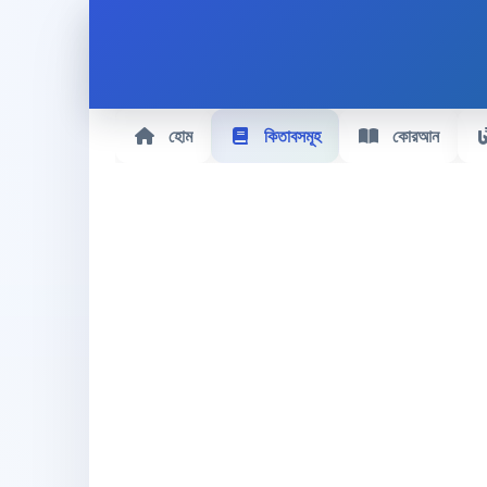
হোম
কিতাবসমূহ
কোরআন