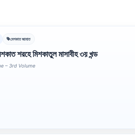
মেশকাত জামাত
শকাত শরহে মিশকাতুল মাসাবীহ ৩য় খন্ড
me – 3rd Volume