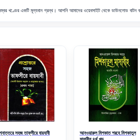
 নম্বর খণ্ডের একটি মূল্যবান গ্রন্থ। আপনি আমাদের ওয়েবসাইট থেকে ডাউনলোড বাট
্নোত্তরে সহজ তাফ্‌সীরে বায়যাবী
আনওয়ারুল মিশকাত শরহে মিশকাতুল
মাসাবীহ ৪র্থ খন্ড