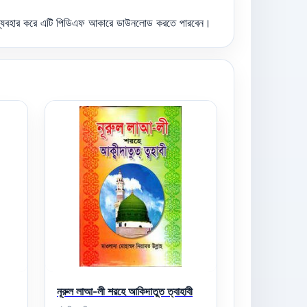
ন ব্যবহার করে এটি পিডিএফ আকারে ডাউনলোড করতে পারবেন।
নূরুল লাআ-লী শরহে আকিদাতুত ত্বাহাবী