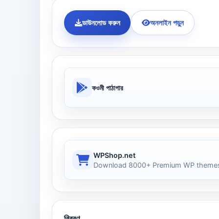
ডাউনলোড করুন
অনলাইন পড়ুন
কওমী পাঠাগার
WPShop.net
Download 8000+ Premium WP themes
বিবরণ