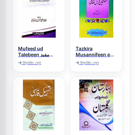
Mufeed ud
Tazkira
Talebeen مفید
Musannifeen e
الطالبین
Dars e Nizami
বিস্তারিত দেখুন
বিস্তারিত দেখুন
تذکرہ مصنفین درس
نظامی