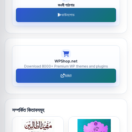
কওমী পাঠাগার
ডাউনলোড
WPShop.net
Download 8000+ Premium WP themes and plugins
ভিজিট
সম্পর্কিত কিতাবসমূহ