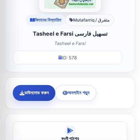
কিতাবের বিস্তারিত
Mutafarriq / متفرق
Tasheel e Farsi تسھیل فارسی
Tasheel e Farsi
ID: 578
ডাউনলোড করুন
অনলাইন পড়ুন
কওমী পাঠাগার