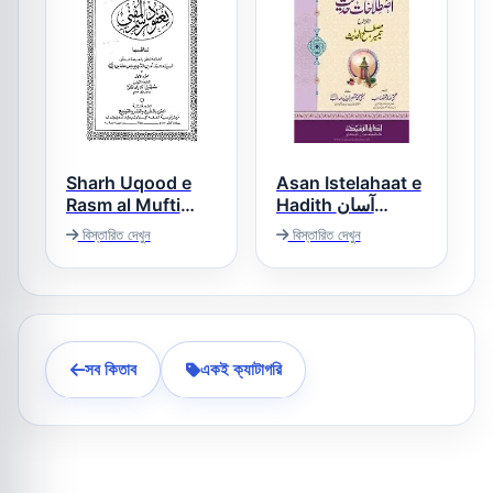
Sharh Uqood e
Asan Istelahaat e
Rasm al Mufti
Hadith آسان
اصطلاحات حدیث
شرح عقود رسم
বিস্তারিত দেখুন
বিস্তারিত দেখুন
المفتی
সব কিতাব
একই ক্যাটাগরি