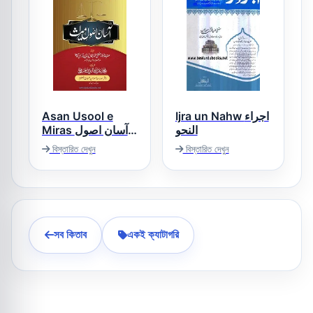
Asan Usool e
Ijra un Nahw اجراء
النحو
Miras آسان اصول
میراث
বিস্তারিত দেখুন
বিস্তারিত দেখুন
সব কিতাব
একই ক্যাটাগরি