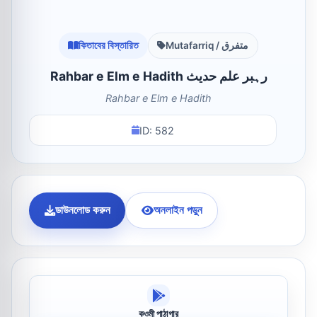
কিতাবের বিস্তারিত
Mutafarriq / متفرق
Rahbar e Elm e Hadith رہبر علم حدیث
Rahbar e Elm e Hadith
ID: 582
ডাউনলোড করুন
অনলাইন পড়ুন
কওমী পাঠাগার