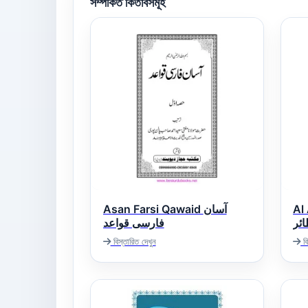
সম্পর্কিত কিতাবসমূহ
Asan Farsi Qawaid آسان
Al
ائر
فارسی قواعد
বিস্তারিত দেখুন
বি