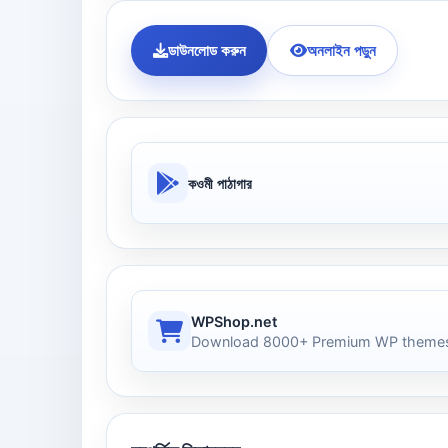
ডাউনলোড করুন
অনলাইন পড়ুন
কওমী পাঠাগার
WPShop.net
Download 8000+ Premium WP themes