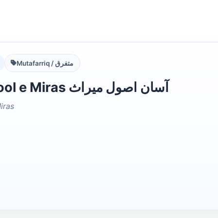
Mutafarriq / متفرق
Asan Usool e Miras آسان اصول میراث
iras