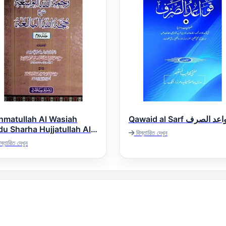
hmatullah Al Wasiah
Qawaid al Sarf د الصرف
du Sharha Hujjatullah Al
বিস্তারিত দেখুন
رحمۃ اللہ الواسعۃ ار
স্তারিত দেখুন
شرح حجۃ اللہ البا