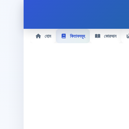
হোম
কিতাবসমূহ
কোরআন