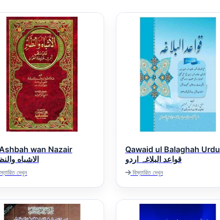
 Ashbah wan Nazair
Qawaid ul Balaghah Urdu
قواعد البلاغہ اردو
الاشباه والنظ
স্তারিত দেখুন
বিস্তারিত দেখুন