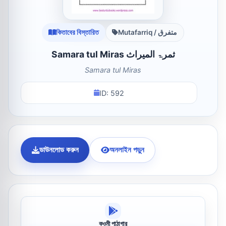
কিতাবের বিস্তারিত
Mutafarriq / متفرق
Samara tul Miras ثمرۃ المیراث
Samara tul Miras
ID: 592
ডাউনলোড করুন
অনলাইন পড়ুন
কওমী পাঠাগার