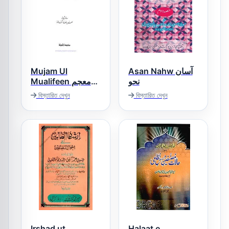
Mujam Ul
Asan Nahw آسان
نحو
Mualifeen معجم
المؤلفين
বিস্তারিত দেখুন
বিস্তারিত দেখুন
Irshad ut
Halaat e