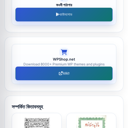
কওমী পাঠাগার
ডাউনলোড
WPShop.net
Download 8000+ Premium WP themes and plugins
ভিজিট
সম্পর্কিত কিতাবসমূহ