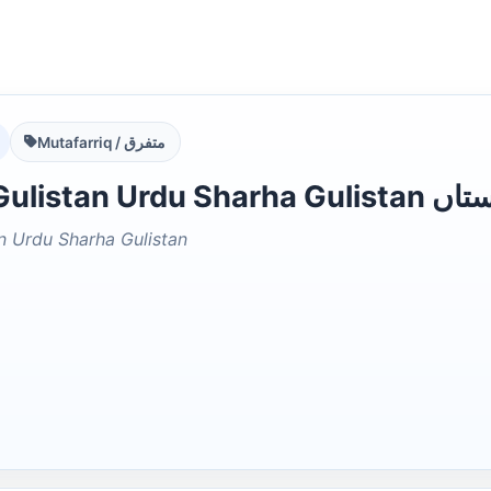
Mutafarriq / متفرق
Bahar e Gu
n Urdu Sharha Gulistan