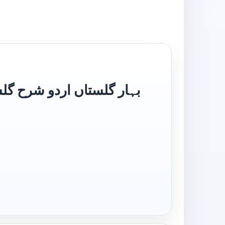
listan Urdu Sharha Gulistan بہار گلستاں اردو شرح گلستاں