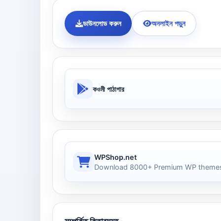
ডাউনলোড করুন
অনলাইন পড়ুন
কওমী পাঠাগার
WPShop.net
Download 8000+ Premium WP themes