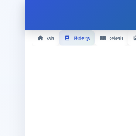
হোম
কিতাবসমূহ
কোরআন