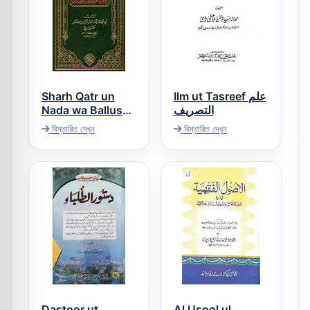
Sharh Qatr un
Ilm ut Tasreef علم
Nada wa Ballus
التصریف
Sada شرح قطر
বিস্তারিত দেখুন
বিস্তারিত দেখুন
الندى و بل الصدى
Dastoor ut
Al Usool ul