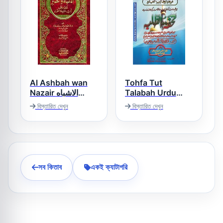
Al Ashbah wan
Tohfa Tut
Nazair الاشباه
Talabah Urdu
والنظائر
Tarjama Taleem
বিস্তারিত দেখুন
বিস্তারিত দেখুন
ul Muta’allim تحفۃ
الطلبہ اردو ترجمہ
تعلیم المتعلم
সব কিতাব
একই ক্যাটাগরি