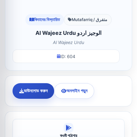
কিতাবের বিস্তারিত
Mutafarriq / متفرق
Al Wajeez Urdu الوجیز اردو
Al Wajeez Urdu
ID: 604
ডাউনলোড করুন
অনলাইন পড়ুন
কওমী পাঠাগার