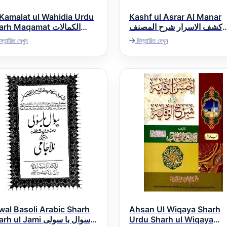
 Kamalat ul Wahidia Urdu
Kashf ul Asrar Al Manar
كشف الاسرار شرح المصنف
rh Maqamat الکمالات
على المنار
الوحیدیہ اردو شرح مقام
স্তারিত দেখুন
বিস্তারিত দেখুন
wal Basoli Arabic Sharh
Ahsan Ul Wiqaya Sharh
 ul Jami سوال با سولى
Urdu Sharh ul Wiqaya