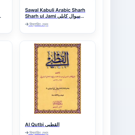
Sawal Kabuli Arabic Sharh
Sharh ul Jami سوال کابلی
عربى شرح شرح ملا جامى
বিস্তারিত দেখুন
Al Qutbi القطبی
বিস্তারিত দেখুন