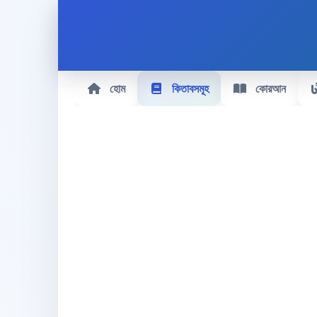
হোম
কিতাবসমূহ
কোরআন