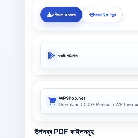
ডাউনলোড করুন
অনলাইন পড়ুন
কওমী পাঠাগার
WPShop.net
Download 8000+ Premium WP themes
উপলব্ধ PDF ফাইলসমূহ