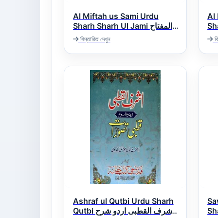
Al Miftah us Sami Urdu
Al
Sha
Sharh Sharh Ul Jami المفتاح
ات
السامی اردو شرح شرح جامی
বিস্তারিত দেখুন
বি
Ashraf ul Qutbi Urdu Sharh
Sa
Sharh
Qutbi اشرف القطبی اردو شرح