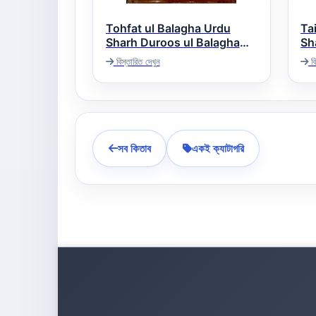
Tohfat ul Balagha Urdu
Ta
Sharh Duroos ul Balagha
Sha
ات
تحفۃ البلاغۃ اردو شرح دروس
বিস্তারিত দেখুন
বি
البلاغۃ
সব কিতাব
একই ক্যাটাগরি