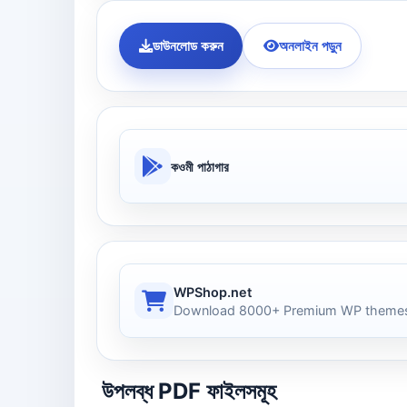
ডাউনলোড করুন
অনলাইন পড়ুন
কওমী পাঠাগার
WPShop.net
Download 8000+ Premium WP themes
উপলব্ধ PDF ফাইলসমূহ