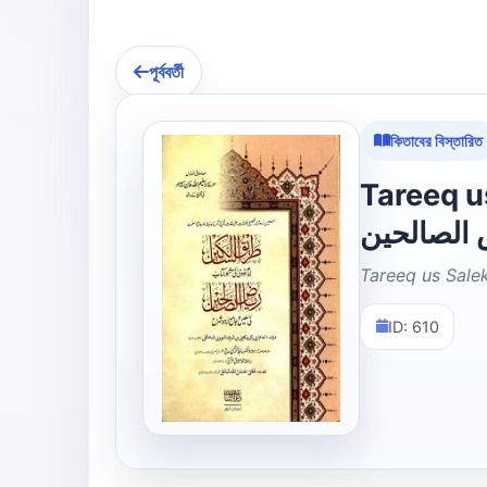
পূর্ববর্তী
কিতাবের বিস্তারিত
Tareeq us S
الصالحین
Tareeq us Sale
ID: 610