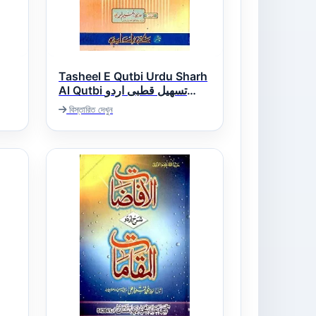
Tasheel E Qutbi Urdu Sharh
Al Qutbi تسھیل قطبی اردو
شرح قطبی
বিস্তারিত দেখুন