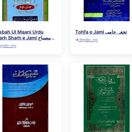
sbah Ul Maani Urdu
Tohfa e Jami تحفہ جامی
rh Sharh e Jami مصباح
বিস্তারিত দেখুন
المعانی اردو شرح شرح جا
স্তারিত দেখুন