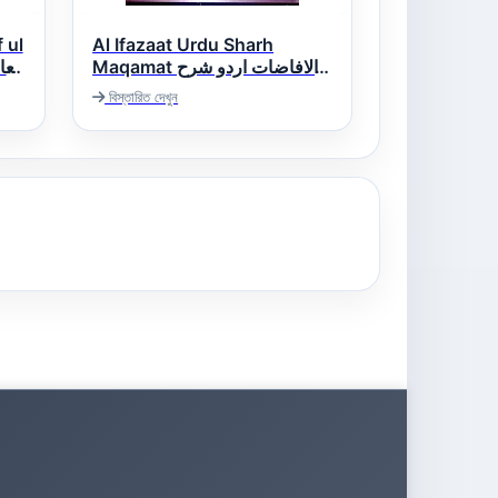
 ul
Al Ifazaat Urdu Sharh
Maqamat الافاضات اردو شرح
مقامات
বিস্তারিত দেখুন