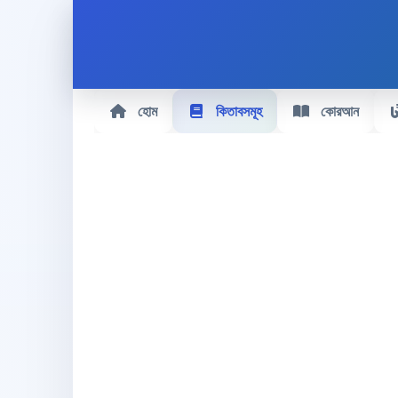
হোম
কিতাবসমূহ
কোরআন