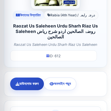
কিতাবের বিস্তারিত
Rabia (4th Year) / درجہ رابعہ
Raozat Us Saleheen Urdu Sharh Riaz Us
Saleheen روضۃ الصالحین اردو شرح ریاض
الصالحین
Raozat Us Saleheen Urdu Sharh Riaz Us Saleheen
ID: 612
ডাউনলোড করুন
অনলাইন পড়ুন