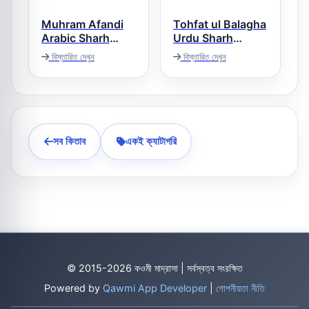
Muhram Afandi
Tohfat ul Balagha
Arabic Sharh
Urdu Sharh
Sharh ul Jami
Duroos ul
বিস্তারিত দেখুন
বিস্তারিত দেখুন
Balagha تحفۃ
محرم آفندى عربى
البلاغۃ اردو شرح
شرح شرح ملا جامى
دروس البلاغۃ
সব কিতাব
একই ক্যাটাগরি
© 2015-2026 কওমী মাদ্রাসা | সর্বস্বত্ব সংরক্ষিত
Powered by
Qawmi App Developer
|
গোপনীয়তা নীতি