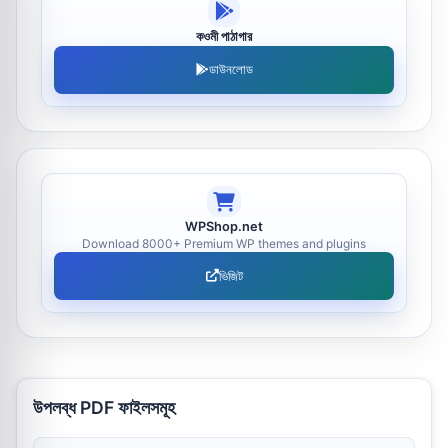
কওমী পাঠাগার
ডাউনলোড
WPShop.net
Download 8000+ Premium WP themes and plugins
ভিজিট
উপলব্ধ PDF ফাইলসমূহ