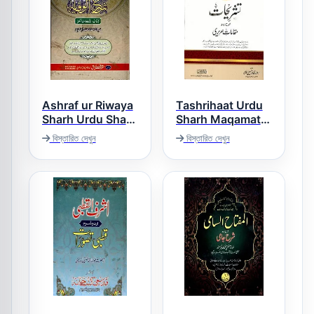
Ashraf ur Riwaya
Tashrihaat Urdu
Sharh Urdu Sharh
Sharh Maqamat
ul Wiqaya (Al
تشریحات اردو شرح
বিস্তারিত দেখুন
বিস্তারিত দেখুন
مقامات
Shufa) اشرف
الروایہ اردو شرح
شرح الوقایہ الشفعہ