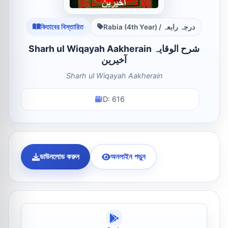
কিতাবের বিস্তারিত
Rabia (4th Year) / درجہ رابعہ
Sharh ul Wiqayah Aakherain شرح الوقایہ
آخیرین
Sharh ul Wiqayah Aakherain
ID: 616
ডাউনলোড করুন
অনলাইন পড়ুন