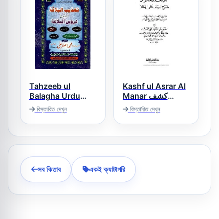
Tahzeeb ul
Kashf ul Asrar Al
Balagha Urdu
Manar كشف
Sharh Duroos ul
الاسرار شرح
বিস্তারিত দেখুন
বিস্তারিত দেখুন
المصنف على المنار
Balaghah تھذیب
البلاغہ اردو شرح
دروس البلاغہ
সব কিতাব
একই ক্যাটাগরি