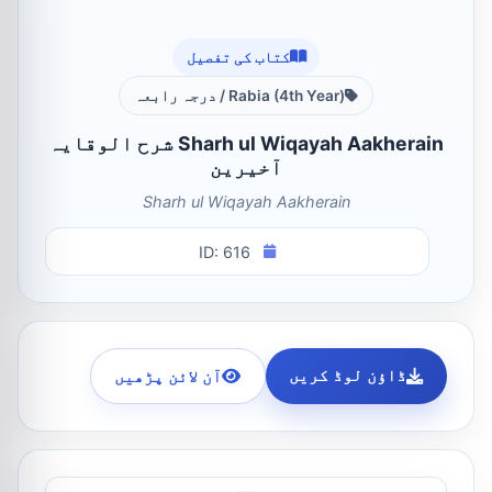
کتاب کی تفصیل
Rabia (4th Year) / درجہ رابعہ
Sharh ul Wiqayah Aakherain شرح الوقایہ
آخیرین
Sharh ul Wiqayah Aakherain
ID: 616
ڈاؤن لوڈ کریں
آن لائن پڑھیں