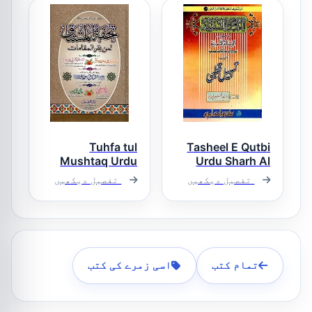
شرح دروس
البلاغہ
Tuhfa tul
Tasheel E Qutbi
Mushtaq Urdu
Urdu Sharh Al
Qutbi تسھیل
Sharh Maqamat
تفصیل دیکھیں
تفصیل دیکھیں
قطبی اردو شرح
تحفۃ المشتاق
قطبی
لمن یقرء
المقامات
تمام کتب
اسی زمرے کی کتب