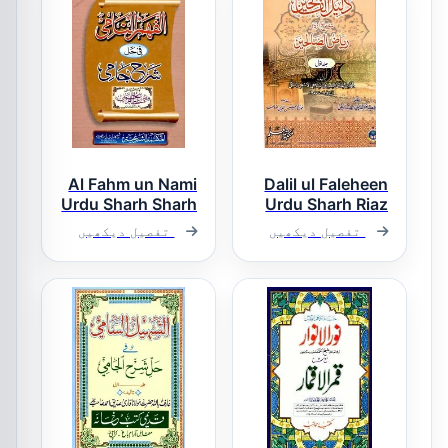
Al Fahm un Nami
Dalil ul Faleheen
Urdu Sharh Sharh
Urdu Sharh Riaz
Us Saleheen
Ul Jami الفھم
تفصیل دیکھیں
تفصیل دیکھیں
دلیل الفالحین
النامی اردو
اردو شرح ریاض
شرح شرح الجامی
الصالحین