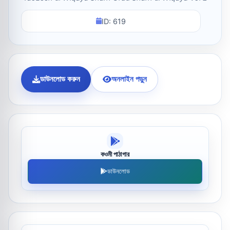
ID: 619
ডাউনলোড করুন
অনলাইন পড়ুন
কওমী পাঠাগার
ডাউনলোড