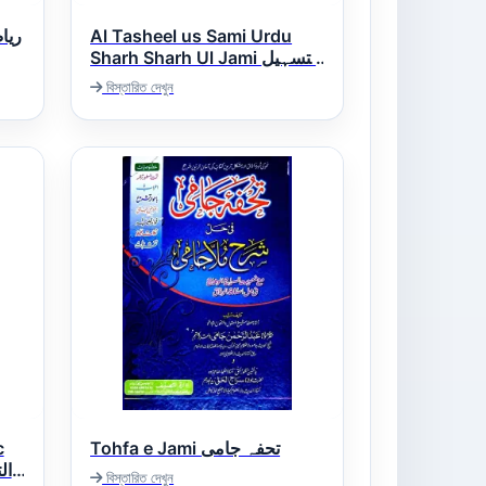
Al Tasheel us Sami Urdu
Sharh Sharh Ul Jami التسہیل
السامی اردو شرح شرح جامی
বিস্তারিত দেখুন
c
Tohfa e Jami تحفہ جامی
বিস্তারিত দেখুন