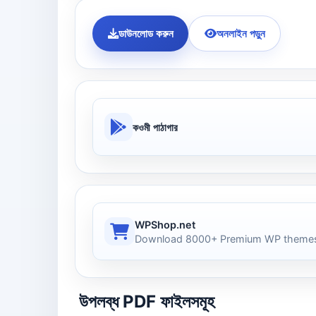
ডাউনলোড করুন
অনলাইন পড়ুন
কওমী পাঠাগার
WPShop.net
Download 8000+ Premium WP themes
উপলব্ধ PDF ফাইলসমূহ