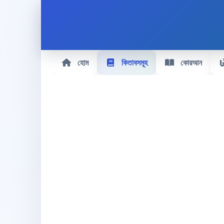
হোম
কিতাবসমূহ
কোরআন