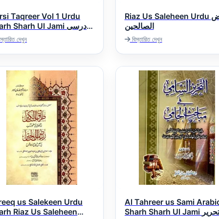
rsi Taqreer Vol 1 Urdu
Riaz Us Saleheen Urdu ریاض
الصالحین
rh Sharh Ul Jami درسی
تقریر شرح جامی ار
স্তারিত দেখুন
বিস্তারিত দেখুন
reeq us Salekeen Urdu
Al Tahreer us Sami Arabi
arh Riaz Us Saleheen
Sharh Sharh Ul Jami التحریر