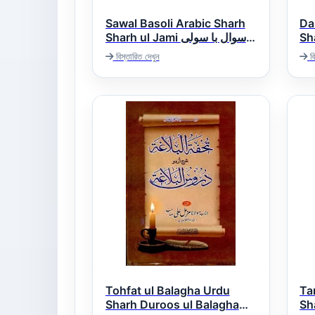
Sawal Basoli Arabic Sharh
Da
Sha
Sharh ul Jami سوال با سولى
دو
عربى شرح شرح ملا جامى
বিস্তারিত দেখুন
বি
Tohfat ul Balagha Urdu
Ta
Sharh Duroos ul Balagha
Sh