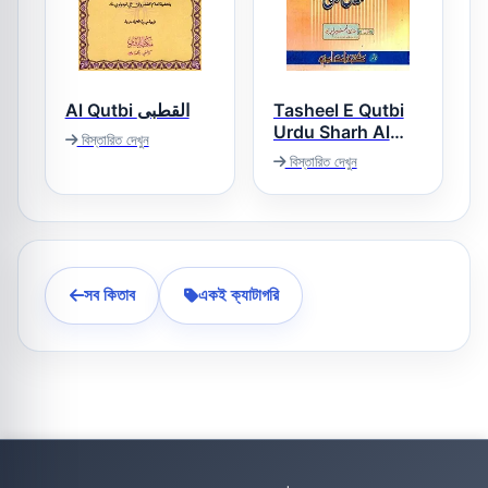
Al Qutbi القطبی
Tasheel E Qutbi
Urdu Sharh Al
বিস্তারিত দেখুন
Qutbi تسھیل قطبی
বিস্তারিত দেখুন
اردو شرح قطبی
সব কিতাব
একই ক্যাটাগরি