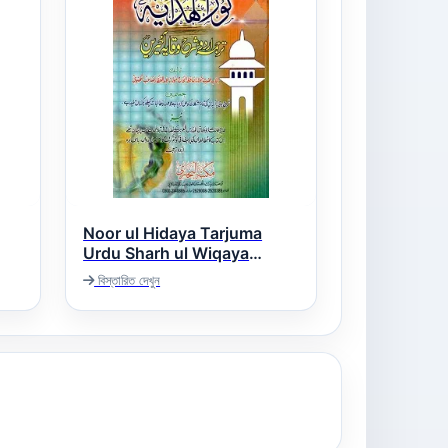
Noor ul Hidaya Tarjuma
Urdu Sharh ul Wiqaya
Akihrain نور الھدایہ اردو ترجمہ
বিস্তারিত দেখুন
شرح الوقایہ آخیرین