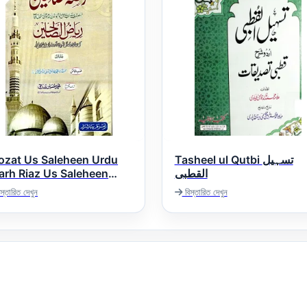
ozat Us Saleheen Urdu
Tasheel ul Qutbi تسہیل
arh Riaz Us Saleheen
القطبی
روضۃ الصالحین اردو شرح ری
স্তারিত দেখুন
বিস্তারিত দেখুন
الصالح