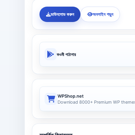
ডাউনলোড করুন
অনলাইন পড়ুন
কওমী পাঠাগার
WPShop.net
Download 8000+ Premium WP themes