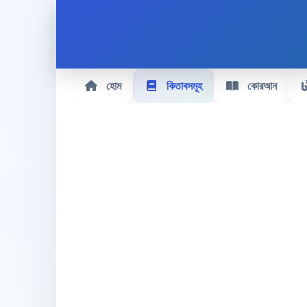
হোম
কিতাবসমূহ
কোরআন