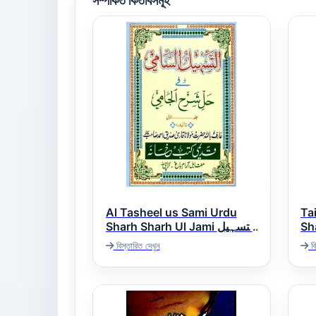
সম্পর্কিত কিতাবসমূহ
Al Tasheel us Sami Urdu
Ta
Sha
Sharh Sharh Ul Jami التسہیل
ات
السامی اردو شرح شرح جامی
বিস্তারিত দেখুন
বি