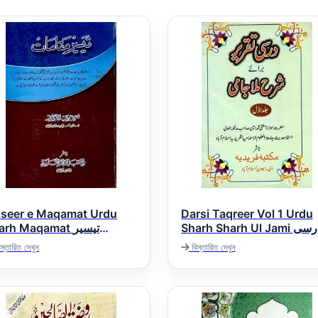
iseer e Maqamat Urdu
Darsi Taqreer Vol 1 Urdu
Sharh Sharh Ul Jami درسی
rh Maqamat تیسیر
تقریر شرح جامی اردو
مقامات اردو شرح مقام
স্তারিত দেখুন
বিস্তারিত দেখুন