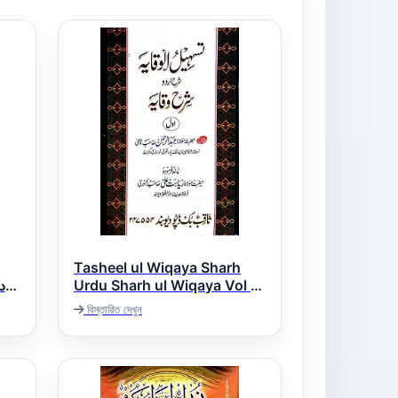
Tasheel ul Wiqaya Sharh
Urdu Sharh ul Wiqaya Vol 1
تسھیل الوقایہ اردو شرح شرح
বিস্তারিত দেখুন
الوقایہ جلد 1