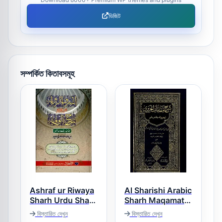
ভিজিট
সম্পর্কিত কিতাবসমূহ
Ashraf ur Riwaya
Al Sharishi Arabic
Sharh Urdu Sharh
Sharh Maqamat
ul Wiqaya (Al
الشریشی عربی
বিস্তারিত দেখুন
বিস্তারিত দেখুন
شرح مقامات
Shufa) اشرف