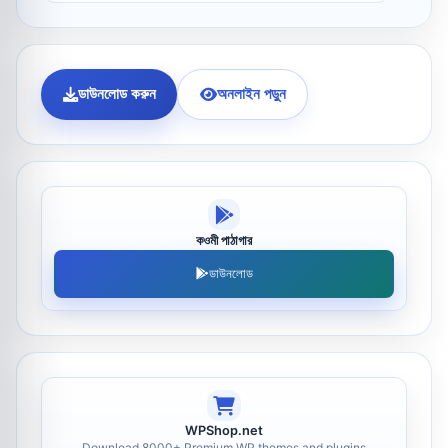
ডাউনলোড করুন
অনলাইন পড়ুন
কওমী পাঠাগার
ডাউনলোড
WPShop.net
Download 8000+ Premium WP themes and plugins