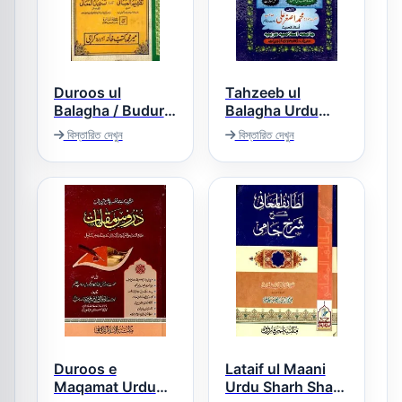
Duroos ul
Tahzeeb ul
Balagha / Budur
Balagha Urdu
ul Fasahat /
Sharh Duroos ul
বিস্তারিত দেখুন
বিস্তারিত দেখুন
Tafheem ul
Balaghah تھذیب
Mabani / Nuqtat
البلاغہ اردو شرح
دروس البلاغہ
ud Daira بدور
الفصاحۃ شرح اردو
دروس البلاغۃ
Duroos e
Lataif ul Maani
Maqamat Urdu
Urdu Sharh Sharh