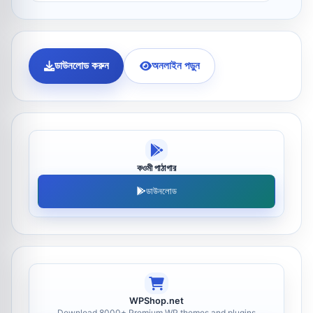
ডাউনলোড করুন
অনলাইন পড়ুন
কওমী পাঠাগার
ডাউনলোড
WPShop.net
Download 8000+ Premium WP themes and plugins