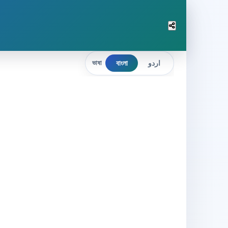
বাংলা
اردو
ভাষা