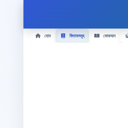
হোম
কিতাবসমূহ
কোরআন