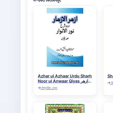
সম্পর্কিত কিতাবসমূহ
Azhar ul Azhaar Urdu Sharh
Noor ul Anwaar Qiyas ازھر
বি
الازھار اردو شرح نور الانوار
বিস্তারিত দেখুন
قیاس