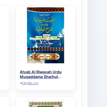
Atyab Al Riwayah Urdu
Muqaddama Sharhul
Wiqayah اطیب الروایۃ اردو
বিস্তারিত দেখুন
مقدمہ شرح الوقایۃ