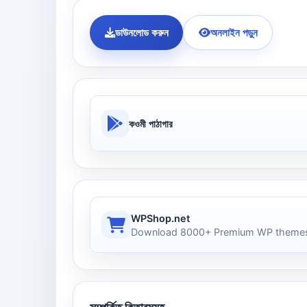
ডাউনলোড করুন
অনলাইন পড়ুন
কওমী পাঠাগার
WPShop.net
Download 8000+ Premium WP themes