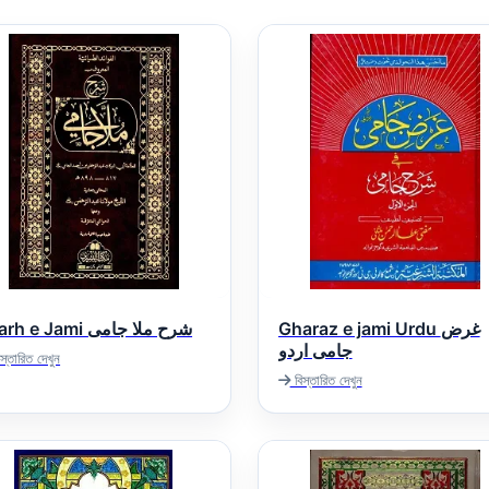
Gharaz e jami Urdu غرض
Sharh e Jami شرح ملا جامی
جامی اردو
স্তারিত দেখুন
বিস্তারিত দেখুন