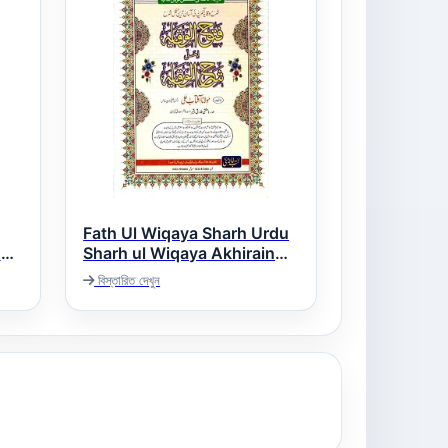
Fath Ul Wiqaya Sharh Urdu
Sharh ul Wiqaya Akhirain
فتح الوقایہ اردو شرح شرح
آفن
বিস্তারিত দেখুন
الوقایہ آخیرین