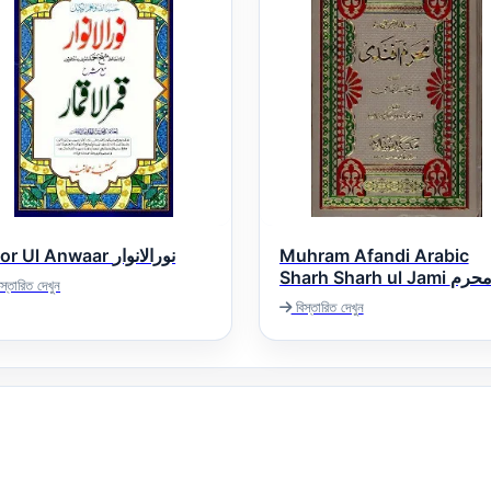
Noor Ul Anwaar نورالانوار
Muhram Afandi Arabic
Sharh Sharh ul Jami محرم
স্তারিত দেখুন
دى عربى شرح شرح ملا جامى
বিস্তারিত দেখুন