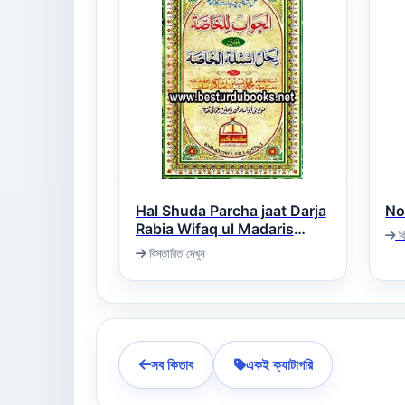
Hal Shuda Parcha jaat Darja
Rabia Wifaq ul Madaris
বি
Pakistan حل شدہ پرچہ جات
বিস্তারিত দেখুন
درجہ رابعہ
সব কিতাব
একই ক্যাটাগরি