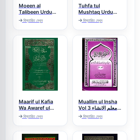
Moeen al
Tuhfa tul
Talibeen Urdu
Mushtaq Urdu
Sharh Riaz Al
Sharh Maqamat
বিস্তারিত দেখুন
বিস্তারিত দেখুন
تحفۃ المشتاق لمن
Saliheen – معین
یقرء المقامات
الطالبین اردو شرح
ریاض الصالحین
Maarif ul Kafia
Muallim ul Insha
Wa Awaref ul
Vol 3 معلم الانشاء
Jami [Arabic]
حصہ سوم
বিস্তারিত দেখুন
বিস্তারিত দেখুন
معارف الکافیہ و
عوارف الجامی عربی