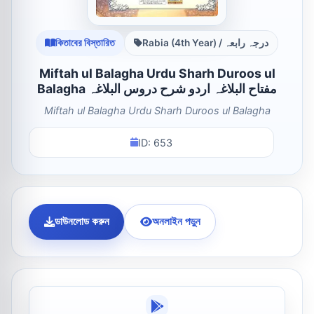
কিতাবের বিস্তারিত
Rabia (4th Year) / درجہ رابعہ
Miftah ul Balagha Urdu Sharh Duroos ul
Balagha مفتاح البلاغہ اردو شرح دروس البلاغہ
Miftah ul Balagha Urdu Sharh Duroos ul Balagha
ID: 653
ডাউনলোড করুন
অনলাইন পড়ুন