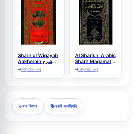
Sharh ul Wiqayah
Al Sharishi Arabic
Aakherain شرح
Sharh Maqamat
الشریشی عربی
الوقایہ آخیرین
বিস্তারিত দেখুন
বিস্তারিত দেখুন
شرح مقامات
সব কিতাব
একই ক্যাটাগরি