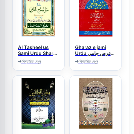
Al Tasheel us
Gharaz e jami
Sami Urdu Sharh
Urdu غرض جامی
Sharh Ul Jami
اردو
বিস্তারিত দেখুন
বিস্তারিত দেখুন
التسہیل السامی
اردو شرح شرح
جامی