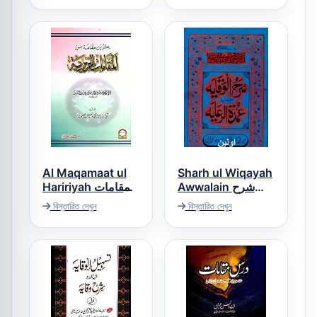
شرح شرح ملا جامى
Al Maqamaat ul
Sharh ul Wiqayah
Awwalain شرح
Haririyah المقامات
الوقایہ اولین
الحریریۃ
বিস্তারিত দেখুন
বিস্তারিত দেখুন