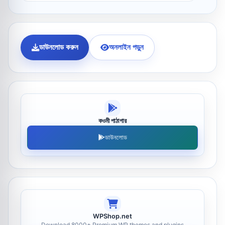
ডাউনলোড করুন
অনলাইন পড়ুন
কওমী পাঠাগার
ডাউনলোড
WPShop.net
Download 8000+ Premium WP themes and plugins