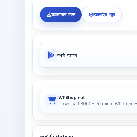
ডাউনলোড করুন
অনলাইন পড়ুন
কওমী পাঠাগার
WPShop.net
Download 8000+ Premium WP themes