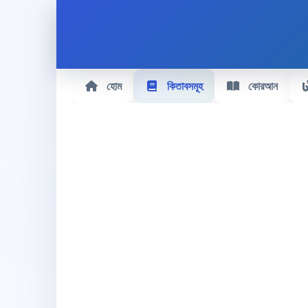
হোম
কিতাবসমূহ
কোরআন