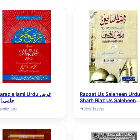
raz e jami Urdu غرض
Raozat Us Saleheen Urd
جامی ار
Sharh Riaz Us Saleheen
ۃ الصالحین اردو شرح ریاض
স্তারিত দেখুন
বিস্তারিত দেখুন
الصالحین