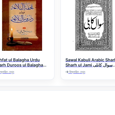
hfat ul Balagha Urdu
Sawal Kabuli Arabic Shar
arh Duroos ul Balagha
Sharh ul Jami سوال کابلی
عربى شرح شرح ملا جامى
تحفۃ البلاغۃ اردو شرح در
স্তারিত দেখুন
বিস্তারিত দেখুন
البل