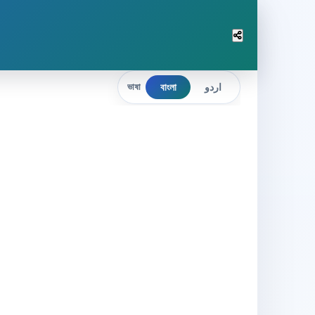
বাংলা
اردو
ভাষা