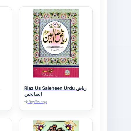
u
Riaz Us Saleheen Urdu ریاض
الصالحین
روض
বিস্তারিত দেখুন