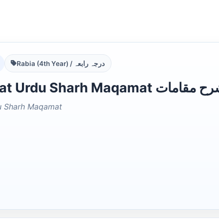
Rabia (4th Year) / درجہ رابعہ
Tashrihaat Urdu Sharh 
du Sharh Maqamat