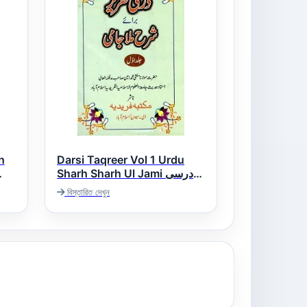
h
Darsi Taqreer Vol 1 Urdu
Sharh Sharh Ul Jami درسی
تقریر شرح جامی اردو
বিস্তারিত দেখুন