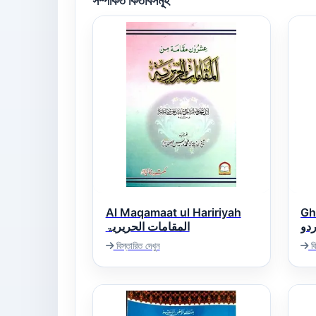
সম্পর্কিত কিতাবসমূহ
Al Maqamaat ul Haririyah
Gha
دو
المقامات الحریریۃ
বিস্তারিত দেখুন
বি