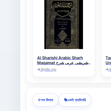
Al Sharishi Arabic Sharh
Ta
Maqamat الشریشی عربی شرح
Ur
Baya) دو شرح
مقامات
বিস্তারিত দেখুন
বি
یوع
সব কিতাব
একই ক্যাটাগরি