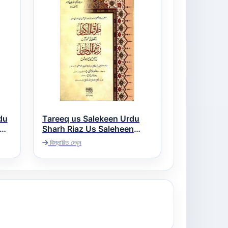
du
Tareeq us Salekeen Urdu
Sharh Riaz Us Saleheen
طریق السالکین اردو شرح ریاض
বিস্তারিত দেখুন
الصالحین