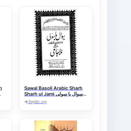
h
Sawal Basoli Arabic Sharh
Sharh ul Jami سوال با سولى
عربى شرح شرح ملا جامى
বিস্তারিত দেখুন