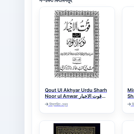
সম্পর্কিত কিতাবসমূহ
Qout Ul Akhyar Urdu Sharh
Mi
Sha
Noor ul Anwar قوت الاخیار
می
اردو شرح نور الانوار
বিস্তারিত দেখুন
বি