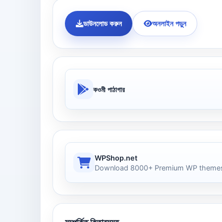
ডাউনলোড করুন
অনলাইন পড়ুন
কওমী পাঠাগার
WPShop.net
Download 8000+ Premium WP themes