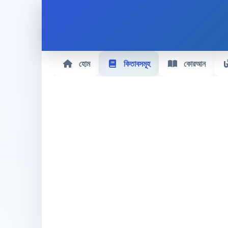
হোম
কিতাবসমূহ
কোরআন