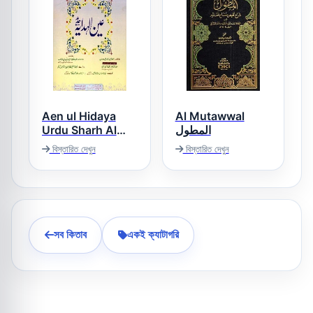
Aen ul Hidaya
Al Mutawwal
Urdu Sharh Al
المطول
Hidaya Vol 3,4
বিস্তারিত দেখুন
বিস্তারিত দেখুন
عین الھدایہ اردو
شرح ھدایہ
সব কিতাব
একই ক্যাটাগরি