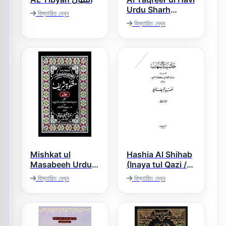
Urdu Sharh
বিস্তারিত দেখুন
Tafseer ul Baizavi
বিস্তারিত দেখুন
التقریر الحاوی
Mishkat ul
Hashia Al Shihab
Masabeeh Urdu
(Inaya tul Qazi /
مشکوۃ المصابیح
Kifaya tur Razi)
বিস্তারিত দেখুন
বিস্তারিত দেখুন
حاشیۃ الشھاب عربی
اردو
حاشیہ تفسیر
البیضاوی