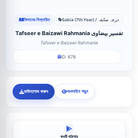
কিতাবের বিস্তারিত
Sabia (7th Year) / درجہ سابعہ
Tafseer e Baizawi Rahmania تفسیر بیضاوی
Tafseer e Baizawi Rahmania
ID: 678
ডাউনলোড করুন
অনলাইন পড়ুন
কওমী পাঠাগার