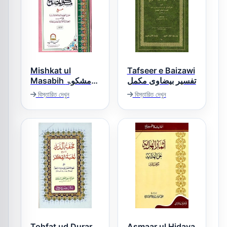
Mishkat ul
Tafseer e Baizawi
تفسیر بیضاوی مکمل
Masabih مشکوۃ
المصابیح
বিস্তারিত দেখুন
বিস্তারিত দেখুন
Tohfat ud Durar
Asmaar ul Hidaya