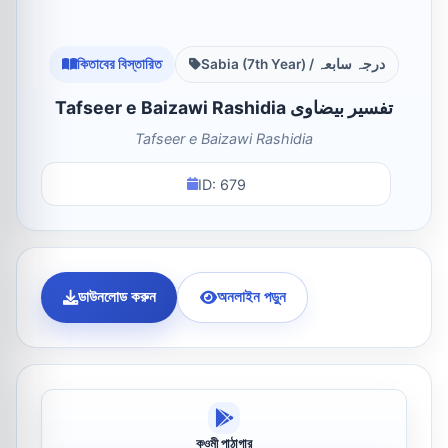
কিতাবের বিস্তারিত
Sabia (7th Year) / درجہ سابعہ
Tafseer e Baizawi Rashidia تفسیر بیضاوی
Tafseer e Baizawi Rashidia
ID: 679
ডাউনলোড করুন
অনলাইন পড়ুন
কওমী পাঠাগার