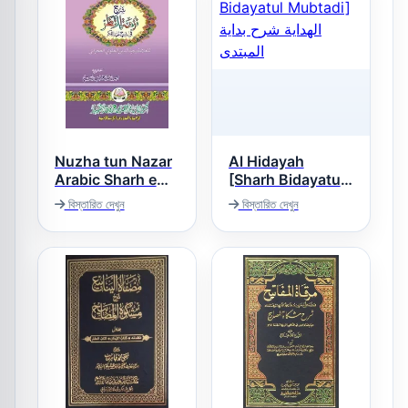
Nuzha tun Nazar
Al Hidayah
Arabic Sharh e
[Sharh Bidayatul
Nukhbah tul Fikar
Mubtadi] الهداية
বিস্তারিত দেখুন
বিস্তারিত দেখুন
شرح بداية المبتدى
نزھۃ النظر عربی
شرح شرح نخبۃ
الفکر