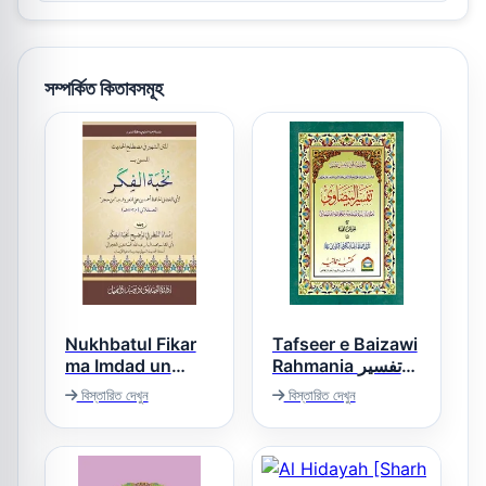
সম্পর্কিত কিতাবসমূহ
Nukhbatul Fikar
Tafseer e Baizawi
ma Imdad un
Rahmania تفسیر
بیضاوی
Nazar نخبۃ الفکر
বিস্তারিত দেখুন
বিস্তারিত দেখুন
مع امداد النظر