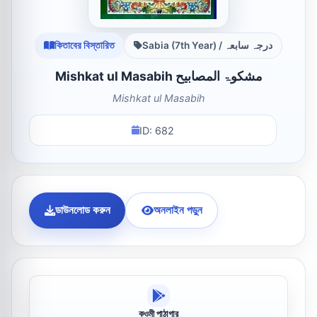
কিতাবের বিস্তারিত
Sabia (7th Year) / درجہ سابعہ
Mishkat ul Masabih مشکوۃ المصابیح
Mishkat ul Masabih
ID: 682
ডাউনলোড করুন
অনলাইন পড়ুন
কওমী পাঠাগার