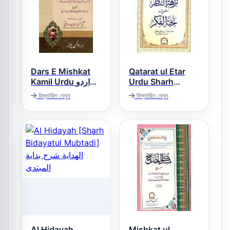
Dars E Mishkat
Qatarat ul Etar
Kamil Urdu اردو
Urdu Sharh
درس مشکوۃ کامل
Nukhbat ul Fikar
বিস্তারিত দেখুন
বিস্তারিত দেখুন
قطرات العطر اردو
شرح شرح نخبۃ
الفکر
Al Hidayah
Mishkat ul