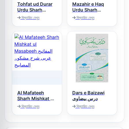
Tohfat ud Durar
Mazahir e Haq
Urdu Sharh
Urdu Sharh
Nukhbat ul Fikar
Mishkat ul
বিস্তারিত দেখুন
বিস্তারিত দেখুন
Masabeeh مظاہر
تحفۃ الدرر اردو شرح
حق اردو شرح
شرح نخبۃ الفکر
مشکوۃ شریف
Al Mafateeh
Dars e Baizawi
Sharh Mishkat ul
درس بیضاوی
Masabeeh المفاتیح
বিস্তারিত দেখুন
বিস্তারিত দেখুন
عربی شرح مشکوۃ
المصابیح