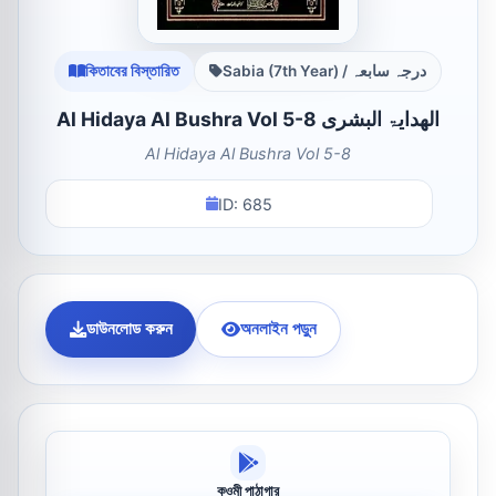
কিতাবের বিস্তারিত
Sabia (7th Year) / درجہ سابعہ
Al Hidaya Al Bushra Vol 5-8 الھدایۃ البشری
Al Hidaya Al Bushra Vol 5-8
ID: 685
ডাউনলোড করুন
অনলাইন পড়ুন
কওমী পাঠাগার