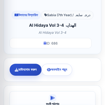
কিতাবের বিস্তারিত
Sabia (7th Year) / درجہ سابعہ
Al Hidaya Vol 3-4 الھدایۃ
Al Hidaya Vol 3-4
ID: 686
ডাউনলোড করুন
অনলাইন পড়ুন
কওমী পাঠাগার