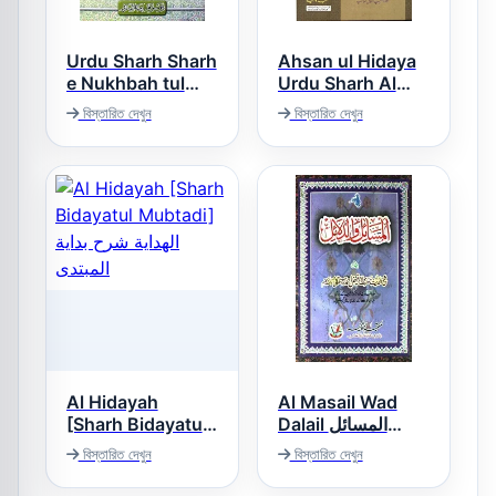
Urdu Sharh Sharh
Ahsan ul Hidaya
e Nukhbah tul
Urdu Sharh Al
Fikar اردو شرح
Hidaya Vol 3,4
বিস্তারিত দেখুন
বিস্তারিত দেখুন
احسن الھدایۃ اردو
شرح نخبۃ الفکر
شرح ھدایۃ
Al Hidayah
Al Masail Wad
[Sharh Bidayatul
Dalail المسائل
والدلائل
Mubtadi] الهداية
বিস্তারিত দেখুন
বিস্তারিত দেখুন
شرح بداية المبتدى