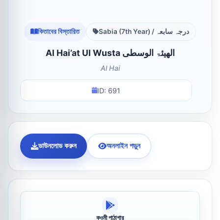
কিতাবের বিস্তারিত
Sabia (7th Year) / درجہ سابعہ
Al Hai’at Ul Wusta الھیئۃ الوسطی
Al Hai
ID: 691
ডাউনলোড করুন
অনলাইন পড়ুন
কওমী পাঠাগার