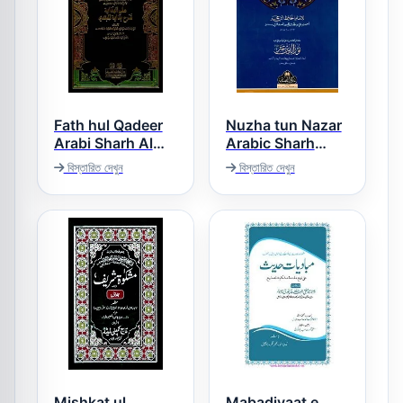
Fath hul Qadeer
Nuzha tun Nazar
Arabi Sharh Al
Arabic Sharh
Hidaya فتح القدیر
Nuhba tul Fikr
বিস্তারিত দেখুন
বিস্তারিত দেখুন
نزھۃ النظر عربی
عربی شرح الھدایۃ
شرح نخبۃ الفکر
Mishkat ul
Mabadiyaat e