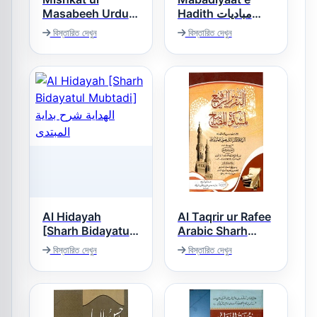
Masabeeh Urdu
Hadith مبادیات
حدیث
مشکوۃ المصابیح
বিস্তারিত দেখুন
বিস্তারিত দেখুন
اردو
Al Hidayah
Al Taqrir ur Rafee
[Sharh Bidayatul
Arabic Sharh
Mubtadi] الهداية
Mishkat ul
বিস্তারিত দেখুন
বিস্তারিত দেখুন
Masabeeh التقریر
شرح بداية المبتدى
الرفیع عربی شرح
مشکوۃ المصابیح