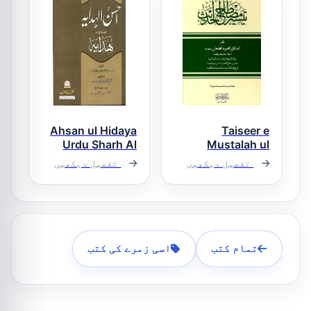
Ahsan ul Hidaya
Taiseer e
Urdu Sharh Al
Mustalah ul
Hadith تیسیر
Hidaya Vol 3,4
تفصیل دیکھیں
تفصیل دیکھیں
مصطلح الحدیث
احسن الھدایۃ
اردو شرح ھدایۃ
تمام کتب
اسی زمرے کی کتب