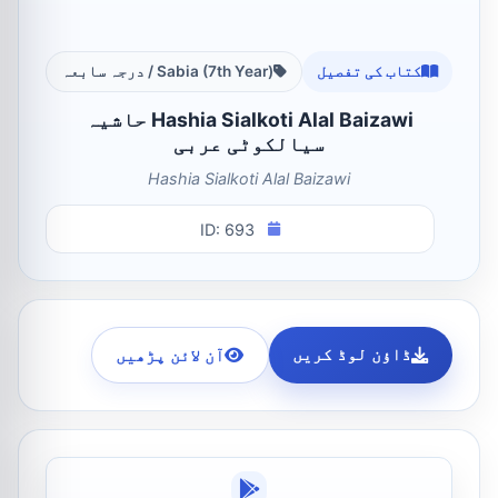
کتاب کی تفصیل
Sabia (7th Year) / درجہ سابعہ
Hashia Sialkoti Alal Baizawi حاشیہ
سیالکوٹی عربی
Hashia Sialkoti Alal Baizawi
ID: 693
ڈاؤن لوڈ کریں
آن لائن پڑھیں