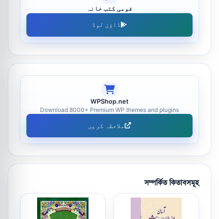
قومی کتب خانہ
ڈاؤن لوڈ
WPShop.net
Download 8000+ Premium WP themes and plugins
ملاحظہ کریں
সম্পর্কিত কিতাবসমূহ