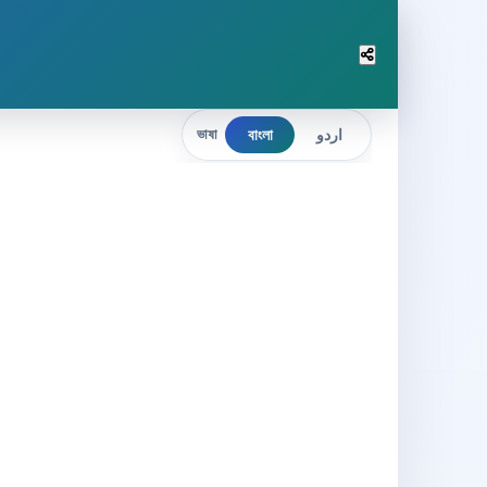
বাংলা
اردو
ভাষা