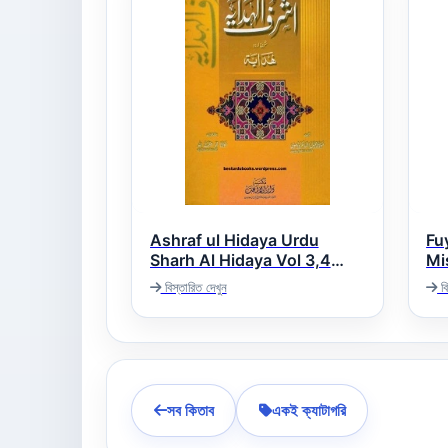
Ashraf ul Hidaya Urdu
Fu
Sharh Al Hidaya Vol 3,4
Mis
یح
اشرف الھدایۃ اردو شرح ھدایۃ
বিস্তারিত দেখুন
বি
সব কিতাব
একই ক্যাটাগরি