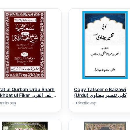
l’at ul Qurbah Urdu Sharh
Copy Tafseer e Baizawi
(Urdu) کاپی تفسیر بیضاوی
bat ul Fikar سلعۃ القربۃ
اردو شرح شرح نخبۃ الف
স্তারিত দেখুন
বিস্তারিত দেখুন