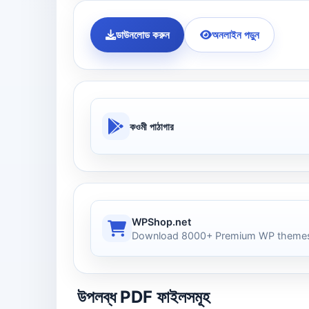
ডাউনলোড করুন
অনলাইন পড়ুন
কওমী পাঠাগার
WPShop.net
Download 8000+ Premium WP themes
উপলব্ধ PDF ফাইলসমূহ