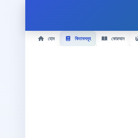
হোম
কিতাবসমূহ
কোরআন