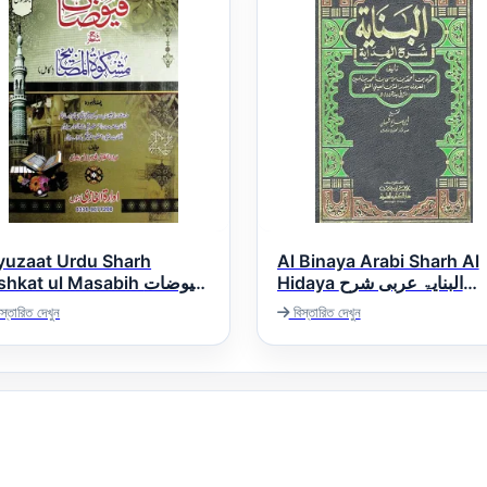
yuzaat Urdu Sharh
Al Binaya Arabi Sharh Al
Hidaya البنایۃ عربی شرح
hkat ul Masabih فیوضات
الھدایۃ
اردو شرح مشکوۃ المصاب
স্তারিত দেখুন
বিস্তারিত দেখুন