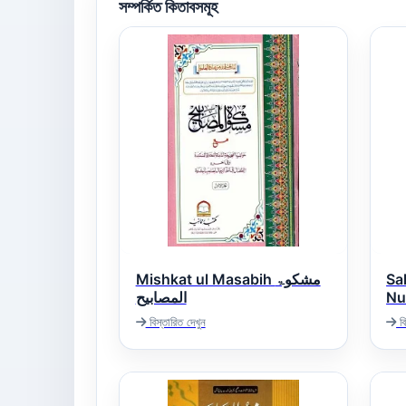
সম্পর্কিত কিতাবসমূহ
Mishkat ul Masabih مشکوۃ
Sa
Nukh
المصابیح
کر
বিস্তারিত দেখুন
বি