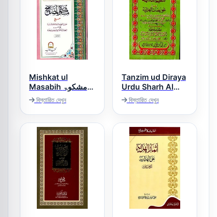
Mishkat ul
Tanzim ud Diraya
Masabih مشکوۃ
Urdu Sharh Al
المصابیح
Hidaya Vol 3,4
বিস্তারিত দেখুন
বিস্তারিত দেখুন
تنظیم الدرایہ لحل
عویضات الھدایہ