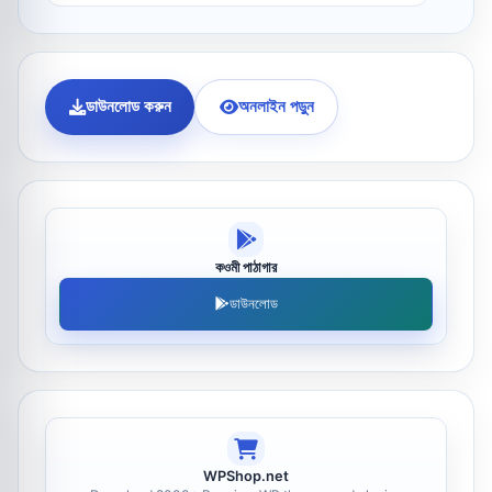
ডাউনলোড করুন
অনলাইন পড়ুন
কওমী পাঠাগার
ডাউনলোড
WPShop.net