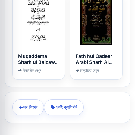
Muqaddema
Fath hul Qadeer
Sharh ul Baizawi
Arabi Sharh Al
Hidaya فتح القدیر
Urdu مقدمہ شرح
বিস্তারিত দেখুন
বিস্তারিত দেখুন
عربی شرح الھدایۃ
البیضاوی اردو
সব কিতাব
একই ক্যাটাগরি