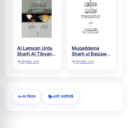
Al Lama’an Urdu
Muqaddema
Sharh Al Tibyan
Sharh ul Baizawi
Urdu مقدمہ شرح
اللمعان اردو شرح
বিস্তারিত দেখুন
বিস্তারিত দেখুন
البیضاوی اردو
التبیان فی علوم
القرآن
সব কিতাব
একই ক্যাটাগরি