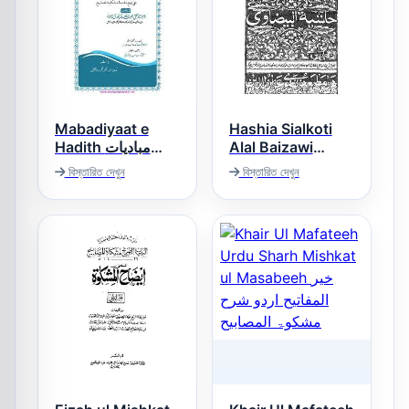
Mabadiyaat e
Hashia Sialkoti
Hadith مبادیات
Alal Baizawi
حاشیہ سیالکوٹی
حدیث
বিস্তারিত দেখুন
বিস্তারিত দেখুন
عربی