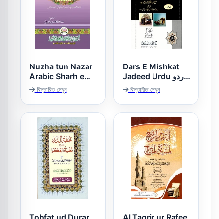
Nuzha tun Nazar
Dars E Mishkat
Arabic Sharh e
Jadeed Urdu اردو
Nukhbah tul Fikar
درس مشکوۃ جدید
বিস্তারিত দেখুন
বিস্তারিত দেখুন
نزھۃ النظر عربی
شرح شرح نخبۃ
الفکر
Tohfat ud Durar
Al Taqrir ur Rafee