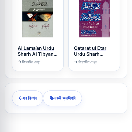
Al Lama’an Urdu
Qatarat ul Etar
Sharh Al Tibyan
Urdu Sharh
اللمعان اردو شرح
Nukhbat ul Fikar
বিস্তারিত দেখুন
বিস্তারিত দেখুন
قطرات العطر اردو
التبیان فی علوم
شرح شرح نخبۃ
القرآن
الفکر
সব কিতাব
একই ক্যাটাগরি