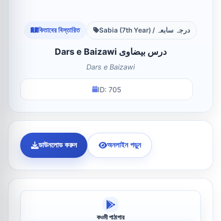
কিতাবের বিস্তারিত
Sabia (7th Year) / درجہ سابعہ
Dars e Baizawi درس بیضاوی
Dars e Baizawi
ID: 705
ডাউনলোড করুন
অনলাইন পড়ুন
কওমী পাঠাগার