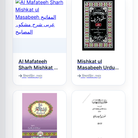
Al Mafateeh
Mishkat ul
Sharh Mishkat ul
Masabeeh Urdu
مشکوۃ المصابیح
Masabeeh المفاتیح
বিস্তারিত দেখুন
বিস্তারিত দেখুন
اردو
عربی شرح مشکوۃ
المصابیح