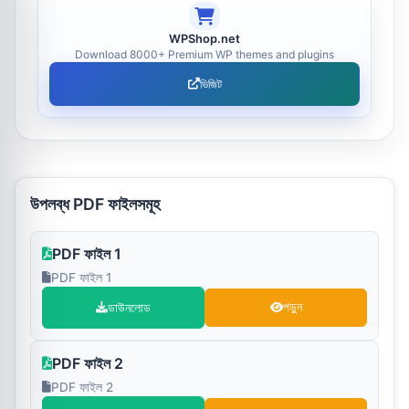
WPShop.net
Download 8000+ Premium WP themes and plugins
ভিজিট
উপলব্ধ PDF ফাইলসমূহ
PDF ফাইল 1
PDF ফাইল 1
ডাউনলোড
পড়ুন
PDF ফাইল 2
PDF ফাইল 2