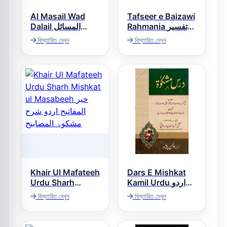
Al Masail Wad
Tafseer e Baizawi
Rahmania تفسیر
Dalail المسائل
بیضاوی
والدلائل
বিস্তারিত দেখুন
বিস্তারিত দেখুন
Khair Ul Mafateeh
Dars E Mishkat
Urdu Sharh
Kamil Urdu اردو
Mishkat ul
درس مشکوۃ کامل
বিস্তারিত দেখুন
বিস্তারিত দেখুন
Masabeeh خیر
المفاتیح اردو شرح
مشکوۃ المصابیح