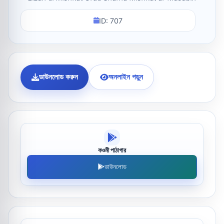
ID: 707
ডাউনলোড করুন
অনলাইন পড়ুন
কওমী পাঠাগার
ডাউনলোড